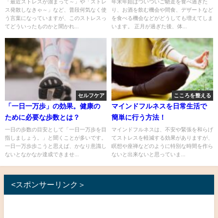
「最近ストレスが溜まって～」や「ストレ
年末年始はついついご馳走を食べ過ぎた
ス発散しなきゃ～」など、普段何気なく使
り、お酒を飲む機会や間食、デザートなど
う言葉になっていますが、このストレスっ
を食べる機会などがどうしても増えてしま
てどういったものかと聞かれ...
います。 正月が過ぎた後、体...
セルフケア
こころを整える
「一日一万歩」の効果。健康の
マインドフルネスを日常生活で
ために必要な歩数とは？
簡単に行う方法！
一日の歩数の目安として「一日一万歩を目
マインドフルネスは、不安や緊張を和らげ
指しましょう。」と聞くことが多いです。
てストレスを軽減する効果がありますが、
一日一万歩歩こうと思えば、かなり意識し
瞑想や座禅などのように特別な時間を作ら
ないとなかなか達成できませ...
ないと出来ないと思っていま...
<スポンサーリンク＞