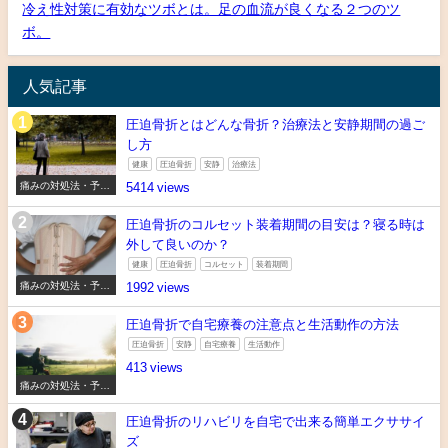
冷え性対策に有効なツボとは。足の血流が良くなる２つのツ
ボ。
人気記事
圧迫骨折とはどんな骨折？治療法と安静期間の過ご
し方
健康
圧迫骨折
安静
治療法
痛みの対処法・予防
5414
法
圧迫骨折のコルセット装着期間の目安は？寝る時は
外して良いのか？
健康
圧迫骨折
コルセット
装着期間
痛みの対処法・予防
1992
法
圧迫骨折で自宅療養の注意点と生活動作の方法
圧迫骨折
安静
自宅療養
生活動作
413
痛みの対処法・予防
法
圧迫骨折のリハビリを自宅で出来る簡単エクササイ
ズ