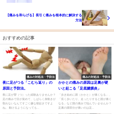
【痛みを和らげる】長引く痛みを根本的に解決する
方法
おすすめの記事
痛みの対処法・予防法
痛みの対処法・予防法
夜に足がつる「こむら返り」の
かかとの痛みの原因は足裏が硬
原因と予防法。
いと起こる「足底腱膜炎」
夜に足が攣（つ）った経験ありませんか？
「歩き始めに踵（かかと）が痛くなる」、
足の痛みで目が覚めて、しばらく身動きが
「長く歩いたり、走ったりすると踵が痛く
取れないなんてすごく嫌な寝起きですよ
なる」など踵の痛みで悩んでいませんか？
ね。 動けるようになっても...
足裏の踵部分が痛いのは足...