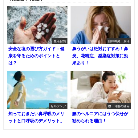
生活習慣
自律神経・腸活
安全な塩の選び方ガイド：健
鼻うがいは絶対おすすめ！鼻
康を守るためのポイントと
炎、花粉症、感染症対策に効
は？
果あり！
セルフケア
腰・骨盤の痛み
知っておきたい鼻呼吸のメリ
腰のヘルニアにはうつ伏せが
ットと口呼吸のデメリット。
勧められる理由！