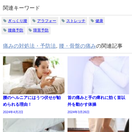
関連キーワード
ぎっくり腰
アラフォー
ストレッチ
健康
腰痛予防
障害予防
痛みの対処法・予防法
,
腰・骨盤の痛み
の関連記事
腰のヘルニアにはうつ伏せが勧
首の痛みと手の痺れに効く首以
められる理由！
外を動かす体操
2024年4月2日
2024年3月26日