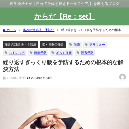
理学療法士が【自分で身体を整えるセルフケア]】を教えるブログ
からだ【Re：set】
ホーム
痛みの対処法・予防法
繰り返すぎっくり腰を予防するための根本的
な解決方法
痛みの対処法・予防法
腰・骨盤の痛み
健康
アラフォー
ストレッチ
腰痛予防
ぎっくり腰
障害予防
繰り返すぎっくり腰を予防するための根本的な解
決方法
2023年2月7日
2023年5月23日