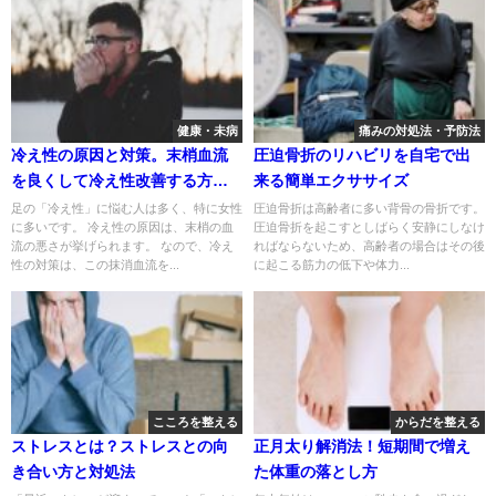
健康・未病
痛みの対処法・予防法
冷え性の原因と対策。末梢血流
圧迫骨折のリハビリを自宅で出
を良くして冷え性改善する方
来る簡単エクササイズ
法。
足の「冷え性」に悩む人は多く、特に女性
圧迫骨折は高齢者に多い背骨の骨折です。
に多いです。 冷え性の原因は、末梢の血
圧迫骨折を起こすとしばらく安静にしなけ
流の悪さが挙げられます。 なので、冷え
ればならないため、高齢者の場合はその後
性の対策は、この抹消血流を...
に起こる筋力の低下や体力...
こころを整える
からだを整える
ストレスとは？ストレスとの向
正月太り解消法！短期間で増え
き合い方と対処法
た体重の落とし方