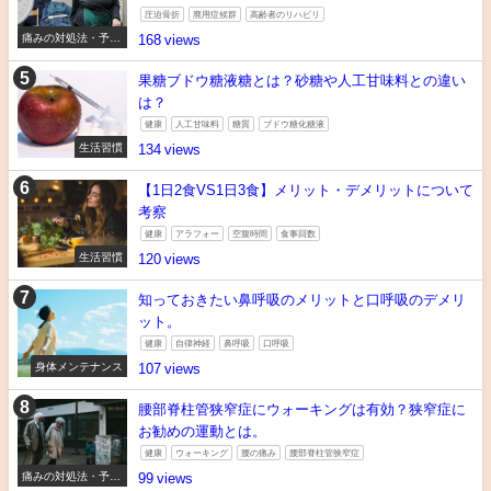
圧迫骨折
廃用症候群
高齢者のリハビリ
痛みの対処法・予防
168
法
果糖ブドウ糖液糖とは？砂糖や人工甘味料との違い
は？
健康
人工甘味料
糖質
ブドウ糖化糖液
生活習慣
134
【1日2食VS1日3食】メリット・デメリットについて
考察
健康
アラフォー
空腹時間
食事回数
生活習慣
120
知っておきたい鼻呼吸のメリットと口呼吸のデメリ
ット。
健康
自律神経
鼻呼吸
口呼吸
身体メンテナンス
107
腰部脊柱管狭窄症にウォーキングは有効？狭窄症に
お勧めの運動とは。
健康
ウォーキング
腰の痛み
腰部脊柱管狭窄症
痛みの対処法・予防
99