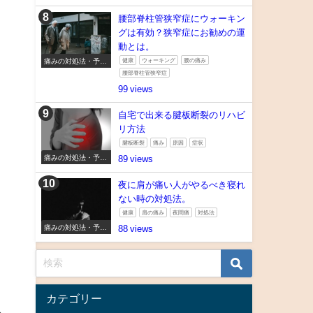
腰部脊柱管狭窄症にウォーキン
グは有効？狭窄症にお勧めの運
動とは。
痛みの対処法・予防
健康
ウォーキング
腰の痛み
法
腰部脊柱管狭窄症
99
自宅で出来る腱板断裂のリハビ
リ方法
腱板断裂
痛み
原因
症状
痛みの対処法・予防
89
法
夜に肩が痛い人がやるべき寝れ
き
ない時の対処法。
健康
肩の痛み
夜間痛
対処法
痛みの対処法・予防
88
法
。
カテゴリー
わ