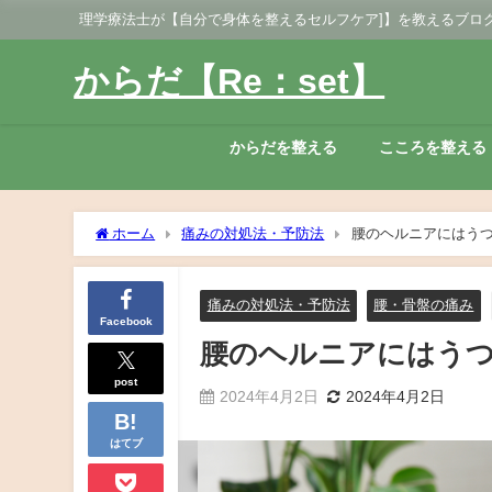
理学療法士が【自分で身体を整えるセルフケア]】を教えるブロ
からだ【Re：set】
からだを整える
こころを整える
ホーム
痛みの対処法・予防法
腰のヘルニアにはう
痛みの対処法・予防法
腰・骨盤の痛み
Facebook
腰のヘルニアにはう
post
2024年4月2日
2024年4月2日
はてブ