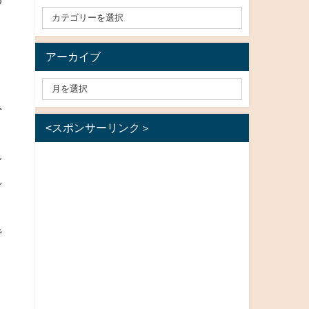
アーカイブ
へ
<スポンサーリンク＞
身
れ
で