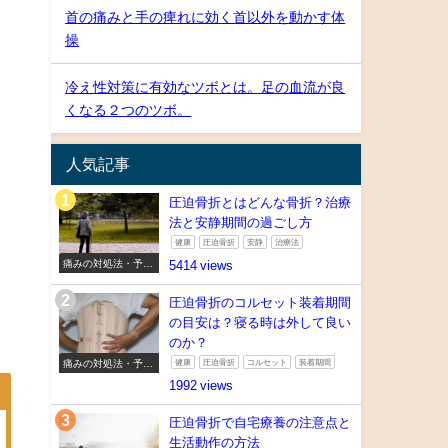
首の痛みと手の痺れに効く首以外を動かす体
操
冷え性対策に有効なツボとは。足の血流が良
くなる２つのツボ。
人気記事
圧迫骨折とはどんな骨折？治療
、
法と安静期間の過ごし方
健康
圧迫骨折
安静
治療法
痛みの対処法・予防
5414
法
き
圧迫骨折のコルセット装着期間
の目安は？寝る時は外して良い
のか？
痛みの対処法・予防
健康
圧迫骨折
コルセット
装着期間
法
1992
圧迫骨折で自宅療養の注意点と
生活動作の方法