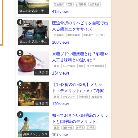
圧迫骨折
安静
自宅療養
生活動作
痛みの対処法・予防
413
法
圧迫骨折のリハビリを自宅で出
来る簡単エクササイズ
圧迫骨折
廃用症候群
高齢者のリハビリ
痛みの対処法・予防
168
法
果糖ブドウ糖液糖とは？砂糖や
人工甘味料との違いは？
健康
人工甘味料
糖質
ブドウ糖化糖液
生活習慣
134
【1日2食VS1日3食】メリッ
ト・デメリットについて考察
健康
アラフォー
空腹時間
食事回数
生活習慣
120
知っておきたい鼻呼吸のメリッ
トと口呼吸のデメリット。
健康
自律神経
鼻呼吸
口呼吸
身体メンテナンス
107