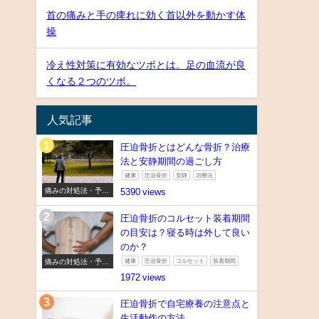
首の痛みと手の痺れに効く首以外を動かす体
操
冷え性対策に有効なツボとは。足の血流が良
くなる２つのツボ。
人気記事
圧迫骨折とはどんな骨折？治療
法と安静期間の過ごし方
健康
圧迫骨折
安静
治療法
痛みの対処法・予防
5390
法
圧迫骨折のコルセット装着期間
の目安は？寝る時は外して良い
のか？
痛みの対処法・予防
健康
圧迫骨折
コルセット
装着期間
法
1972
圧迫骨折で自宅療養の注意点と
生活動作の方法