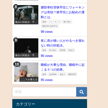
腰部脊柱管狭窄症にウォーキン
グは有効？狭窄症にお勧めの運
動とは。
痛みの対処法・予防
健康
ウォーキング
腰の痛み
法
腰部脊柱管狭窄症
99
夜に肩が痛い人がやるべき寝れ
ない時の対処法。
健康
肩の痛み
夜間痛
対処法
痛みの対処法・予防
86
法
睡眠が大事な理由。睡眠中に起
こる５つの効果。
健康
自律神経
免疫力
睡眠時間
こころを整える
85
カテゴリー