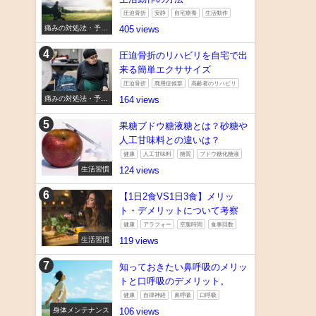
圧迫骨折
安静
自宅療養
生活動作
痛みの対処法・予防
405
法
圧迫骨折のリハビリを自宅で出
来る簡単エクササイズ
圧迫骨折
廃用症候群
高齢者のリハビリ
痛みの対処法・予防
164
法
果糖ブドウ糖液糖とは？砂糖や
人工甘味料との違いは？
健康
人工甘味料
糖質
ブドウ糖化糖液
生活習慣
124
【1日2食VS1日3食】メリッ
ト・デメリットについて考察
健康
アラフォー
空腹時間
食事回数
生活習慣
119
知っておきたい鼻呼吸のメリッ
トと口呼吸のデメリット。
健康
自律神経
鼻呼吸
口呼吸
身体メンテナンス
106