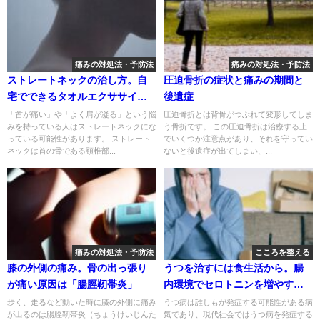
痛みの対処法・予防法
痛みの対処法・予防法
ストレートネックの治し方。自
圧迫骨折の症状と痛みの期間と
宅でできるタオルエクササイ
後遺症
ズ。
「首が痛い」や「よく肩が凝る」という悩
圧迫骨折とは背骨がつぶれて変形してしま
みを持っている人はストレートネックにな
う骨折です。 この圧迫骨折は治療する上
っている可能性があります。 ストレート
でいくつか注意点があり、それを守ってい
ネックは首の骨である頸椎部...
ないと後遺症が出てしまい、...
痛みの対処法・予防法
こころを整える
膝の外側の痛み。骨の出っ張り
うつを治すには食生活から。腸
が痛い原因は「腸脛靭帯炎」
内環境でセロトニンを増やす方
法。
歩く、走るなど動いた時に膝の外側に痛み
うつ病は誰しもが発症する可能性がある病
が出るのは腸脛靭帯炎（ちょうけいじんた
気であり、現代社会ではうつ病を発症する