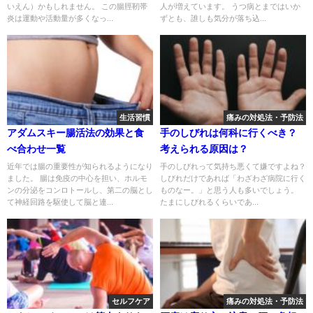
いえん）かもしれません。 この腸脛靭帯
人が増えています。 うつ病とまではいか
炎は運動や活動量が多くなっ...
ずとも、誰しも気分が落ち込...
生活習慣
痛みの対処法・予防法
アダムスキー腸活法の効果と食
手のしびれは何科に行くべき？
べ合わせ一覧
考えられる原因は？
近年では腸の重要性が知られるようになり
手のしびれって気持ち悪くて嫌ですよね？
ました。 腸は免疫の中心を担い、ホルモ
しびれだけであれば「わざわざ病院に行く
ンの分泌をコンロトールし、第二の脳とし
ものなー。」と思う人も多いでしょう。
て神経回路を駆使して脳と連...
たまにしびれるくらいであ...
セルフケア
痛みの対処法・予防法