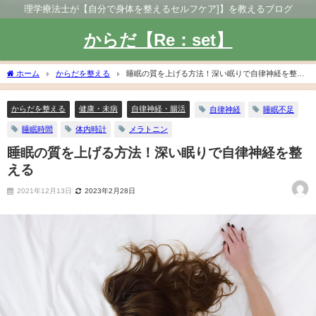
理学療法士が【自分で身体を整えるセルフケア]】を教えるブログ
からだ【Re：set】
ホーム
からだを整える
睡眠の質を上げる方法！深い眠りで自律神経を整え
る
からだを整える
健康・未病
自律神経・腸活
自律神経
睡眠不足
睡眠時間
体内時計
メラトニン
睡眠の質を上げる方法！深い眠りで自律神経を整
える
2021年12月13日
2023年2月28日