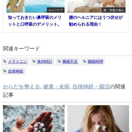
セルフケア
腰・骨盤の痛み
知っておきたい鼻呼吸のメリ
腰のヘルニアにはうつ伏せが
ットと口呼吸のデメリット。
勧められる理由！
関連キーワード
メラトニン
体内時計
睡眠不足
睡眠時間
自律神経
からだを整える
,
健康・未病
,
自律神経・腸活
の関連
記事