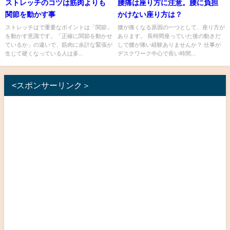
ストレッチのコツは筋肉よりも
腰痛は座り方に注意。腰に負担
関節を動かす事
かけない座り方は？
ストレッチはで重要なポイントは「関節」
腰が痛くなる原因の一つとして、座り方が
を動かす意識です。「正確に関節を動かせ
あります。 長時間座っていた後の動きだ
ているか」の違いで、筋肉に余計な緊張が
しで腰が痛い経験ありませんか？ 仕事が
生じて硬くなっている人は多...
デスクワーク中心で長い時間...
<スポンサーリンク＞