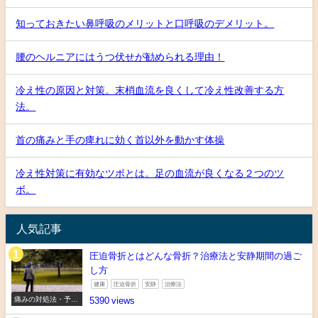
知っておきたい鼻呼吸のメリットと口呼吸のデメリット。
腰のヘルニアにはうつ伏せが勧められる理由！
冷え性の原因と対策。末梢血流を良くして冷え性改善する方
法。
首の痛みと手の痺れに効く首以外を動かす体操
冷え性対策に有効なツボとは。足の血流が良くなる２つのツ
ボ。
人気記事
圧迫骨折とはどんな骨折？治療法と安静期間の過ご
し方
健康
圧迫骨折
安静
治療法
痛みの対処法・予防
5390
法