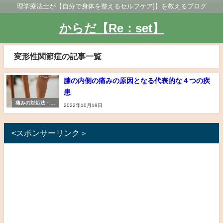
理学療法士が【自分で身体を整えるセルフケア]】を教えるブログ
からだ【Re：set】
変形性関節症の記事一覧
膝の内側の痛みの原因となる代表的な４つの疾
患
痛みの対処法・予
2022年10月19日
防法
<スポンサーリンク＞