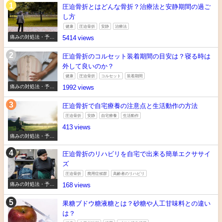
圧迫骨折とはどんな骨折？治療法と安静期間の過ご
し方
健康
圧迫骨折
安静
治療法
痛みの対処法・予防
5414
法
圧迫骨折のコルセット装着期間の目安は？寝る時は
外して良いのか？
健康
圧迫骨折
コルセット
装着期間
痛みの対処法・予防
1992
法
圧迫骨折で自宅療養の注意点と生活動作の方法
圧迫骨折
安静
自宅療養
生活動作
413
痛みの対処法・予防
法
圧迫骨折のリハビリを自宅で出来る簡単エクササイ
ズ
圧迫骨折
廃用症候群
高齢者のリハビリ
痛みの対処法・予防
168
法
果糖ブドウ糖液糖とは？砂糖や人工甘味料との違い
は？