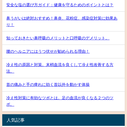
安全な塩の選び方ガイド：健康を守るためのポイントとは？
鼻うがいは絶対おすすめ！鼻炎、花粉症、感染症対策に効果あ
り！
知っておきたい鼻呼吸のメリットと口呼吸のデメリット。
腰のヘルニアにはうつ伏せが勧められる理由！
冷え性の原因と対策。末梢血流を良くして冷え性改善する方
法。
首の痛みと手の痺れに効く首以外を動かす体操
冷え性対策に有効なツボとは。足の血流が良くなる２つのツ
ボ。
人気記事