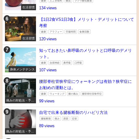
健康
人工甘味料
糖質
ブドウ糖化糖液
生活習慣
134
【1日2食VS1日3食】メリット・デメリットについて
考察
健康
アラフォー
空腹時間
食事回数
生活習慣
120
知っておきたい鼻呼吸のメリットと口呼吸のデメリ
ット。
健康
自律神経
鼻呼吸
口呼吸
身体メンテナンス
107
腰部脊柱管狭窄症にウォーキングは有効？狭窄症に
お勧めの運動とは。
健康
ウォーキング
腰の痛み
腰部脊柱管狭窄症
痛みの対処法・予防
99
法
自宅で出来る腱板断裂のリハビリ方法
腱板断裂
痛み
原因
症状
89
痛みの対処法・予防
法