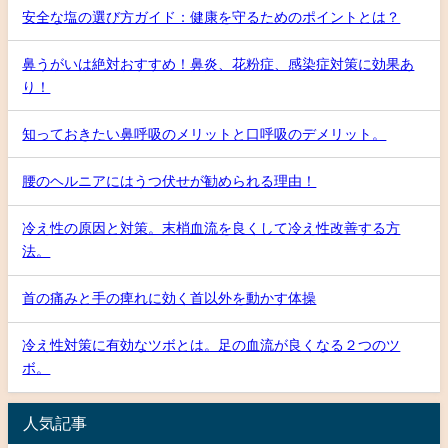
安全な塩の選び方ガイド：健康を守るためのポイントとは？
鼻うがいは絶対おすすめ！鼻炎、花粉症、感染症対策に効果あ
り！
知っておきたい鼻呼吸のメリットと口呼吸のデメリット。
腰のヘルニアにはうつ伏せが勧められる理由！
冷え性の原因と対策。末梢血流を良くして冷え性改善する方
法。
首の痛みと手の痺れに効く首以外を動かす体操
冷え性対策に有効なツボとは。足の血流が良くなる２つのツ
ボ。
人気記事