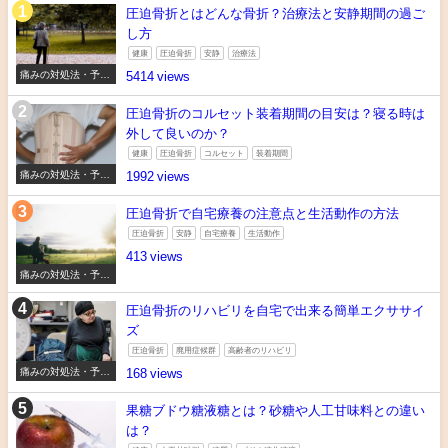
圧迫骨折とはどんな骨折？治療法と安静期間の過ご
し方
健康
圧迫骨折
安静
治療法
痛みの対処法・予防
5414
法
圧迫骨折のコルセット装着期間の目安は？寝る時は
外して良いのか？
健康
圧迫骨折
コルセット
装着期間
痛みの対処法・予防
1992
法
圧迫骨折で自宅療養の注意点と生活動作の方法
圧迫骨折
安静
自宅療養
生活動作
413
痛みの対処法・予防
法
圧迫骨折のリハビリを自宅で出来る簡単エクササイ
ズ
圧迫骨折
廃用症候群
高齢者のリハビリ
痛みの対処法・予防
168
法
果糖ブドウ糖液糖とは？砂糖や人工甘味料との違い
は？