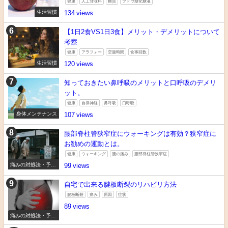
健康
人工甘味料
糖質
ブドウ糖化糖液
生活習慣
134
【1日2食VS1日3食】メリット・デメリットについて
考察
健康
アラフォー
空腹時間
食事回数
生活習慣
120
知っておきたい鼻呼吸のメリットと口呼吸のデメリ
ット。
健康
自律神経
鼻呼吸
口呼吸
身体メンテナンス
107
腰部脊柱管狭窄症にウォーキングは有効？狭窄症に
お勧めの運動とは。
健康
ウォーキング
腰の痛み
腰部脊柱管狭窄症
痛みの対処法・予防
99
法
自宅で出来る腱板断裂のリハビリ方法
腱板断裂
痛み
原因
症状
89
痛みの対処法・予防
法