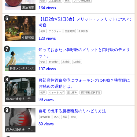
健康
人工甘味料
糖質
ブドウ糖化糖液
生活習慣
134
【1日2食VS1日3食】メリット・デメリットについて
考察
健康
アラフォー
空腹時間
食事回数
生活習慣
120
知っておきたい鼻呼吸のメリットと口呼吸のデメリ
ット。
健康
自律神経
鼻呼吸
口呼吸
身体メンテナンス
107
腰部脊柱管狭窄症にウォーキングは有効？狭窄症に
お勧めの運動とは。
健康
ウォーキング
腰の痛み
腰部脊柱管狭窄症
痛みの対処法・予防
99
法
自宅で出来る腱板断裂のリハビリ方法
腱板断裂
痛み
原因
症状
89
痛みの対処法・予防
法