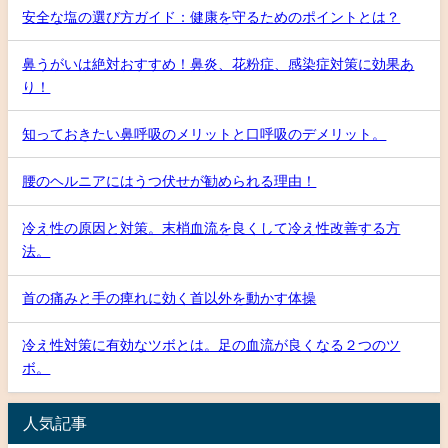
安全な塩の選び方ガイド：健康を守るためのポイントとは？
鼻うがいは絶対おすすめ！鼻炎、花粉症、感染症対策に効果あ
り！
知っておきたい鼻呼吸のメリットと口呼吸のデメリット。
腰のヘルニアにはうつ伏せが勧められる理由！
冷え性の原因と対策。末梢血流を良くして冷え性改善する方
法。
首の痛みと手の痺れに効く首以外を動かす体操
冷え性対策に有効なツボとは。足の血流が良くなる２つのツ
ボ。
人気記事