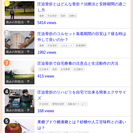
圧迫骨折とはどんな骨折？治療法と安静期間の過ご
し方
健康
圧迫骨折
安静
治療法
痛みの対処法・予防
5414
法
圧迫骨折のコルセット装着期間の目安は？寝る時は
外して良いのか？
健康
圧迫骨折
コルセット
装着期間
痛みの対処法・予防
1992
法
圧迫骨折で自宅療養の注意点と生活動作の方法
圧迫骨折
安静
自宅療養
生活動作
413
痛みの対処法・予防
法
圧迫骨折のリハビリを自宅で出来る簡単エクササイ
ズ
圧迫骨折
廃用症候群
高齢者のリハビリ
痛みの対処法・予防
168
法
果糖ブドウ糖液糖とは？砂糖や人工甘味料との違い
は？