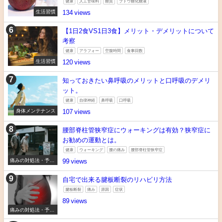
健康
人工甘味料
糖質
ブドウ糖化糖液
生活習慣
134
【1日2食VS1日3食】メリット・デメリットについて
考察
健康
アラフォー
空腹時間
食事回数
生活習慣
120
知っておきたい鼻呼吸のメリットと口呼吸のデメリ
ット。
健康
自律神経
鼻呼吸
口呼吸
身体メンテナンス
107
腰部脊柱管狭窄症にウォーキングは有効？狭窄症に
お勧めの運動とは。
健康
ウォーキング
腰の痛み
腰部脊柱管狭窄症
痛みの対処法・予防
99
法
自宅で出来る腱板断裂のリハビリ方法
腱板断裂
痛み
原因
症状
89
痛みの対処法・予防
法