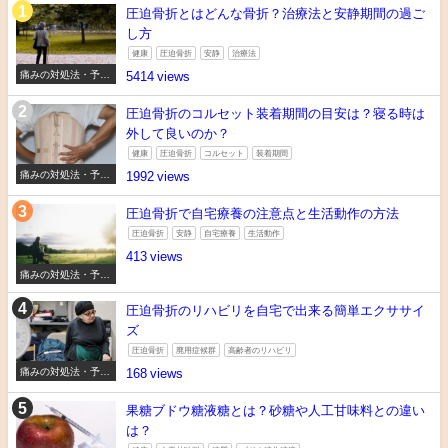
圧迫骨折とはどんな骨折？治療法と安静期間の過ご
し方
健康
圧迫骨折
安静
治療法
痛みの対処法・予防
5414
法
圧迫骨折のコルセット装着期間の目安は？寝る時は
外して良いのか？
健康
圧迫骨折
コルセット
装着期間
痛みの対処法・予防
1992
法
圧迫骨折で自宅療養の注意点と生活動作の方法
圧迫骨折
安静
自宅療養
生活動作
413
痛みの対処法・予防
法
圧迫骨折のリハビリを自宅で出来る簡単エクササイ
ズ
圧迫骨折
廃用症候群
高齢者のリハビリ
痛みの対処法・予防
168
法
果糖ブドウ糖液糖とは？砂糖や人工甘味料との違い
は？