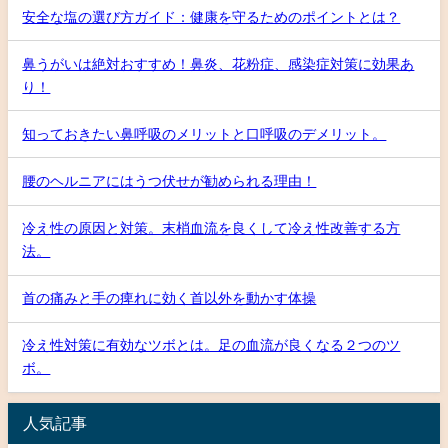
安全な塩の選び方ガイド：健康を守るためのポイントとは？
鼻うがいは絶対おすすめ！鼻炎、花粉症、感染症対策に効果あ
り！
知っておきたい鼻呼吸のメリットと口呼吸のデメリット。
腰のヘルニアにはうつ伏せが勧められる理由！
冷え性の原因と対策。末梢血流を良くして冷え性改善する方
法。
首の痛みと手の痺れに効く首以外を動かす体操
冷え性対策に有効なツボとは。足の血流が良くなる２つのツ
ボ。
人気記事